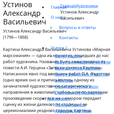
Устинов
Главная
Художники
Главная
Александр
Устинов Александр
О нас
Васильевич
Васильевич
Вопросы и ответы
Устинов Александр Васильевич
(1796—1868)
Контакты
Услуги
Картина Александра Васильевича Устинова «Мирная
марсомания» — одна из немногих, дошедших до нас
Выкуп картин
работ художника. Название было заимствовано из
Выкуп антикварной мебели
повести А.И. Герцена «Записки доктора Крупова».
Выкуп элитной мебели
Написанное явно под влиянием работ П.А. Федотова
Выкуп будийских статуэток
(одно время оно и приписывалось одному из
в Москве
зачинателей художественно-сатирического
Оценка и скупка икон
направления в живописи), небольшое по размерам
Оценка и скупка картин
произведение скорее все же с юмором передает
Художники
сценку из жизни далекого от столицы с ее
Полный список
церемониалами уездного городка. Картина
Айвазовский Иван