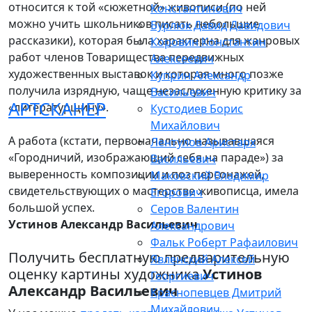
относится к той «сюжетной» живописи (по ней
Константинович
можно учить школьников писать небольшие
Бурлюк Давид Давидович
рассказики), которая была характерна для жанровых
Коровин Константин
работ членов Товарищества передвижных
Алексеевич
художественных выставок и которая много позже
Куприн Александр
получила изрядную, чаще незаслуженную критику за
Васильевич
АРТСКАНЕР
«литературщину».
Кустодиев Борис
Михайлович
А работа (кстати, первоначально называвшаяся
Лентулов Аристарх
«Городничий, изображающий себя на параде») за
Васильевич
выверенность композиции и поз персонажей,
Маковский Владимир
свидетельствующих о мастерстве живописца, имела
Егорович
большой успех.
Серов Валентин
Устинов Александр Васильевич
Александрович
Фальк Роберт Рафаилович
Получить бесплатную предварительную
Явленский Алексей
оценку картины художника
Устинов
Георгиевич
Александр Васильевич
Краснопевцев Дмитрий
Михайлович