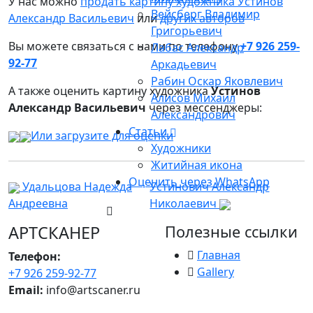
У нас можно
продать картину художника Устинов
Вейсберг Владимир
Александр Васильевич
или
других авторов
Григорьевич
Вы можете связаться с нами по телефону
+7 926 259-
Лабас Александр
92-77
Аркадьевич
Рабин Оскар Яковлевич
А также оценить картину художника
Устинов
Алисов Михаил
Александр Васильевич
через мессенджеры:
Александрович
Статьи
Или загрузите для оценки
Художники
Житийная икона
Оценить через WhatsApp
Удальцова Надежда
Устинович Александр
Андреевна
Николаевич
АРТСКАНЕР
Полезные ссылки
Главная
Телефон:
Gallery
+7 926 259-92-77
Email:
info@artscaner.ru