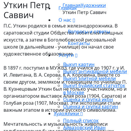
Уткин Петр
Главная
Художники
Главная
Саввич
Уткин Петр Саввич
О нас
П.С. Уткин родился в семье железнодорожника. В
Вопросы и ответы
саратовской студии Общества любителей изящных
искусств, а затем в Боголюбовской рисовальной
Контакты
школе (в дальнейшем - училище) он начал свое
художественное образование.
Услуги
Выкуп картин
В 1897 г. поступил в МУЖВЗ, где учился до 1907 г. у И.
Выкуп антикварной мебели
И. Левитана, В. А. Серова, К А. Коровина. Вместе со
Выкуп элитной мебели
своим другом, земляком и товарищем по училищу П.
Выкуп будийских статуэток
В. Кузнецовым Уткин был не только участником, но и
в Москве
организатором выставок Алая роза (1904, Саратов) и
Оценка и скупка икон
Голубая роза (1907, Москва). Эти экспозиции стали
Оценка и скупка картин
важным этапом в истории русского символизма.
Художники
Полный список
Мечтательность и музыкальность живописи
Айвазовский Иван