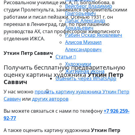
Рисовальном училище им. А. П. Боголюбова, в
Вейсберг Владимир
студии Пролеткульта, занимался оформительскими
Григорьевич
работами и писал пейзажи. Осенью 1931 г. он
Лабас Александр
переехал в Ленинград, где, по приглашению
Аркадьевич
руководства АХ, стал профессором живописного
Рабин Оскар Яковлевич
отделения ИЖСА.
Алисов Михаил
Александрович
Уткин Петр Саввич
Статьи
Художники
Получить бесплатную предварительную
Житийная икона
оценку картины художника
Уткин Петр
Оценить через WhatsApp
Саввич
У нас можно
продать картину художника Уткин Петр
Саввич
или
других авторов
Вы можете связаться с нами по телефону
+7 926 259-
92-77
А также оценить картину художника
Уткин Петр