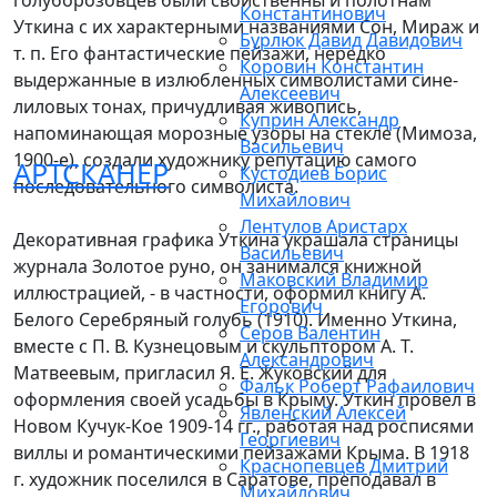
голуборозовцев были свойственны и полотнам
Константинович
Уткина с их характерными названиями Сон, Мираж и
Бурлюк Давид Давидович
т. п. Его фантастические пейзажи, нередко
Коровин Константин
выдержанные в излюбленных символистами сине-
Алексеевич
лиловых тонах, причудливая живопись,
Куприн Александр
напоминающая морозные узоры на стекле (Мимоза,
Васильевич
1900-е), создали художнику репутацию самого
АРТСКАНЕР
Кустодиев Борис
последовательного символиста.
Михайлович
Лентулов Аристарх
Декоративная графика Уткина украшала страницы
Васильевич
журнала Золотое руно, он занимался книжной
Маковский Владимир
иллюстрацией, - в частности, оформил книгу А.
Егорович
Белого Серебряный голубь (1910). Именно Уткина,
Серов Валентин
вместе с П. В. Кузнецовым и скульптором А. Т.
Александрович
Матвеевым, пригласил Я. Е. Жуковский для
Фальк Роберт Рафаилович
оформления своей усадьбы в Крыму. Уткин провел в
Явленский Алексей
Новом Кучук-Кое 1909-14 гг., работая над росписями
Георгиевич
виллы и романтическими пейзажами Крыма. В 1918
Краснопевцев Дмитрий
г. художник поселился в Саратове, преподавал в
Михайлович