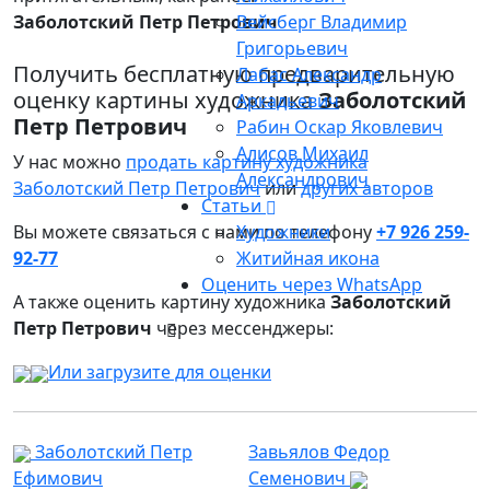
Заболотский Петр Петрович
Вейсберг Владимир
Григорьевич
Получить бесплатную предварительную
Лабас Александр
оценку картины художника
Заболотский
Аркадьевич
Петр Петрович
Рабин Оскар Яковлевич
Алисов Михаил
У нас можно
продать картину художника
Александрович
Заболотский Петр Петрович
или
других авторов
Статьи
Вы можете связаться с нами по телефону
Художники
+7 926 259-
92-77
Житийная икона
Оценить через WhatsApp
А также оценить картину художника
Заболотский
Петр Петрович
через мессенджеры:
Или загрузите для оценки
Заболотский Петр
Завьялов Федор
Ефимович
Семенович