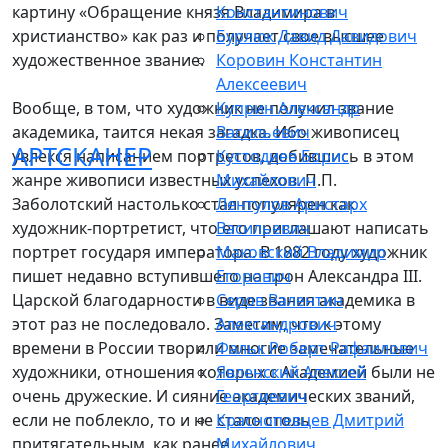
картину «Обращение князя Владимира в
Константинович
христианство» как раз и получает свое высшее
Бурлюк Давид Давидович
художественное звание.
Коровин Константин
Алексеевич
Вообще, в том, что художник не получил звание
Куприн Александр
академика, таится некая загадка. Ибо живописец
Васильевич
АРТСКАНЕР
увлекся написанием портретов, добившись в этом
Кустодиев Борис
жанре живописи известных успехов. П.П.
Михайлович
Заболотский настолько стал популярен как
Лентулов Аристарх
художник-портретист, что его приглашают написать
Васильевич
портрет государя императора. В 1882 году художник
Маковский Владимир
пишет недавно вступившего на трон Александра III.
Егорович
Царской благодарности в виде звания академика в
Серов Валентин
этот раз не последовало. Заметим, что к этому
Александрович
времени в России творили многие замечательные
Фальк Роберт Рафаилович
художники, отношения которых с Академией были не
Явленский Алексей
очень дружеские. И сияние академических званий,
Георгиевич
если не поблекло, то и не стало столь
Краснопевцев Дмитрий
притягательным, как ранее.
Михайлович