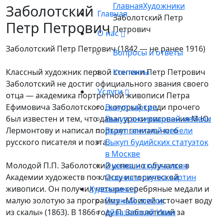
Главная
Художники
Заболотский
Главная
Заболотский Петр
Петр Петрович
Петрович
О нас
Заболотский Петр Петрович (1842 — не ранее 1916)
Вопросы и ответы
Классный художник первой степени Петр Петрович
Контакты
Заболотский не достиг официального звания своего
Услуги
отца — академика портретной живописи Петра
Ефимовича Заболотского, который среди прочего
Выкуп картин
был известен и тем, что давал уроки рисования М.Ю.
Выкуп антикварной мебели
Лермонтову и написал портрет гениального
Выкуп элитной мебели
русского писателя и поэта.
Выкуп будийских статуэток
в Москве
Молодой П.П. Заболотский успешно обучался в
Оценка и скупка икон
Академии художеств по классу исторической
Оценка и скупка картин
живописи. Он получил четыре серебряные медали и
Художники
малую золотую за программу «Моисей источает воду
Полный список
из скалы» (1863). В 1866 году П. Заболотский за
Айвазовский Иван