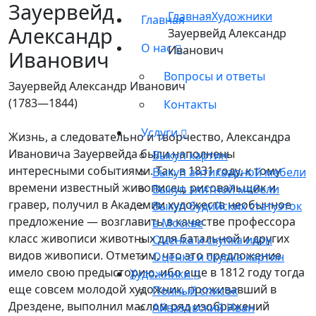
Зауервейд
Главная
Художники
Главная
Александр
Зауервейд Александр
О нас
Иванович
Иванович
Вопросы и ответы
Зауервейд Александр Иванович
(1783—1844)
Контакты
Услуги
Жизнь, а следовательно и творчество, Александра
Ивановича Зауервейда были наполнены
Выкуп картин
интересными событиями. Так, в 1831 году, к тому
Выкуп антикварной мебели
времени известный живописец, рисовальщик и
Выкуп элитной мебели
гравер, получил в Академии художеств необычное
Выкуп будийских статуэток
предложение — возглавить в качестве профессора
в Москве
класс живописи животных для батальной и других
Оценка и скупка икон
видов живописи. Отметим, что это предложение
Оценка и скупка картин
имело свою предысторию, ибо еще в 1812 году тогда
Художники
еще совсем молодой художник, проживавший в
Полный список
Дрездене, выполнил маслом ряд изображений
Айвазовский Иван