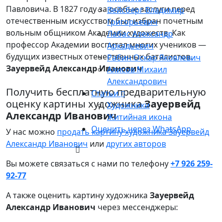
Павловича. В 1827 году за особые заслуги перед
Вейсберг Владимир
отечественным искусством был избран почетным
Григорьевич
вольным общником Академии художеств. Как
Лабас Александр
профессор Академии воспитал многих учеников —
Аркадьевич
будущих известных отечественных баталистов.
Рабин Оскар Яковлевич
Зауервейд Александр Иванович
Алисов Михаил
Александрович
Получить бесплатную предварительную
Статьи
оценку картины художника
Зауервейд
Художники
Александр Иванович
Житийная икона
Оценить через WhatsApp
У нас можно
продать картину художника Зауервейд
Александр Иванович
или
других авторов
Вы можете связаться с нами по телефону
+7 926 259-
92-77
А также оценить картину художника
Зауервейд
Александр Иванович
через мессенджеры: