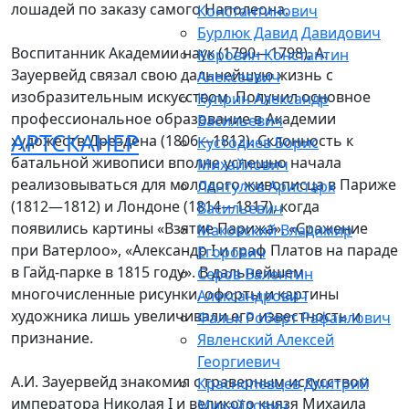
лошадей по заказу самого Наполеона.
Константинович
Бурлюк Давид Давидович
Воспитанник Академии наук (1790—1798), А.
Коровин Константин
Зауервейд связал свою дальнейшую жизнь с
Алексеевич
изобразительным искусством. Получил основное
Куприн Александр
профессиональное образование в Академии
Васильевич
АРТСКАНЕР
художеств Дрездена (1806—1812). Склонность к
Кустодиев Борис
батальной живописи вполне успешно начала
Михайлович
реализовываться для молодого живописца в Париже
Лентулов Аристарх
(1812—1812) и Лондоне (1814—1817), когда
Васильевич
появились картины «Взятие Парижа», «Сражение
Маковский Владимир
при Ватерлоо», «Александр I и граф Платов на параде
Егорович
в Гайд-парке в 1815 году». В дальнейшем
Серов Валентин
многочисленные рисунки, офорты и картины
Александрович
художника лишь увеличивали его известность и
Фальк Роберт Рафаилович
признание.
Явленский Алексей
Георгиевич
А.И. Зауервейд знакомил с граверным искусством
Краснопевцев Дмитрий
императора Николая I и великого князя Михаила
Михайлович