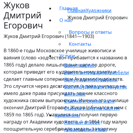
Жуков
Главная
Главная
Художники
Дмитрий
Жуков Дмитрий Егорович
О нас
Егорович
Вопросы и ответы
Жуков Дмитрий Егорович (1841—1903)
Контакты
В 1860-е годы Московское училище живописи и
Услуги
ваяния (слово «зодчество» прибавится к названию в
1865 году) делало лишь первые шаги по дороге,
Выкуп картин
которая приведет его к удивительному взлету и
Выкуп антикварной мебели
сделает главным соперником Академии художеств.
Выкуп элитной мебели
Это случится через десятилетия, а пока училище не
Выкуп будийских статуэток
имело даже права присуждать звание классного
в Москве
художника своим выпускникам. Именно это училище
Оценка и скупка икон
окончил Дмитрий Егорович Жуков (обучался в нем с
Оценка и скупка картин
1859 по 1865 год). Учащимся он получил первую
Художники
награду от Академии художеств — в 1864 году малую
Полный список
поощрительную серебряную медаль за картину
Айвазовский Иван