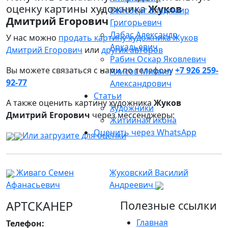
оценку картины художника
Жуков
Вейсберг Владимир
Дмитрий Егорович
Григорьевич
Лабас Александр
У нас можно
продать картину художника Жуков
Аркадьевич
Дмитрий Егорович
или
других авторов
Рабин Оскар Яковлевич
Вы можете связаться с нами по телефону
+7 926 259-
Алисов Михаил
92-77
Александрович
Статьи
А также оценить картину художника
Жуков
Художники
Дмитрий Егорович
через мессенджеры:
Житийная икона
Оценить через WhatsApp
Или загрузите для оценки
Живаго Семен
Жуковский Василий
Афанасьевич
Андреевич
АРТСКАНЕР
Полезные ссылки
Главная
Телефон: