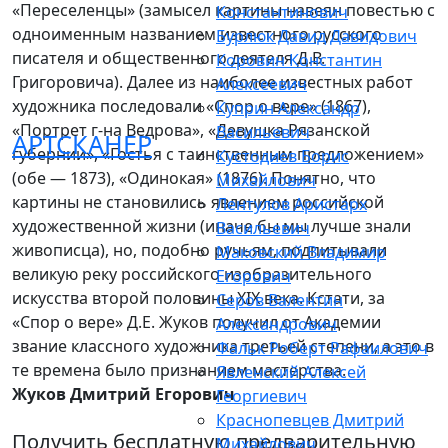
«Переселенцы» (замысел картины навеян повестью с
Константинович
одноименным названием известного русского
Бурлюк Давид Давидович
писателя и общественного деятеля Д.В.
Коровин Константин
Григоровича). Далее из наиболее известных работ
Алексеевич
художника последовали «Спор о вере» (1867),
Куприн Александр
«Портрет г-на Ведрова», «Девушка Рязанской
Васильевич
АРТСКАНЕР
губернии», «Гостья с таинственным предложением»
Кустодиев Борис
(обе — 1873), «Одинокая» (1876). Понятно, что
Михайлович
картины не становились явлением российской
Лентулов Аристарх
художественной жизни (иначе бы мы лучше знали
Васильевич
живописца), но, подобно ручьям, подпитывали
Маковский Владимир
великую реку российского изобразительного
Егорович
искусства второй половины XIX века. Кстати, за
Серов Валентин
«Спор о вере» Д.Е. Жуков получил от Академии
Александрович
звание классного художника третьей степени, а это в
Фальк Роберт Рафаилович
те времена было признанием мастерства.
Явленский Алексей
Жуков Дмитрий Егорович
Георгиевич
Краснопевцев Дмитрий
Получить бесплатную предварительную
Михайлович