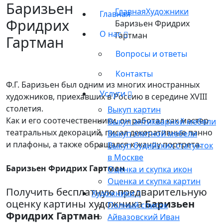
Баризьен
Главная
Художники
Главная
Фридрих
Баризьен Фридрих
О нас
Гартман
Гартман
Вопросы и ответы
Контакты
Ф.Г. Баризьен был одним из многих иностранных
Услуги
художников, приехавших в Россию в середине XVIII
столетия.
Выкуп картин
Как и его соотечественники, он работал как мастер
Выкуп антикварной мебели
театральных декораций, писал декоративные панно
Выкуп элитной мебели
и плафоны, а также обращался к жанру портрета.
Выкуп будийских статуэток
в Москве
Баризьен Фридрих Гартман
Оценка и скупка икон
Оценка и скупка картин
Получить бесплатную предварительную
Художники
оценку картины художника
Баризьен
Полный список
Фридрих Гартман
Айвазовский Иван