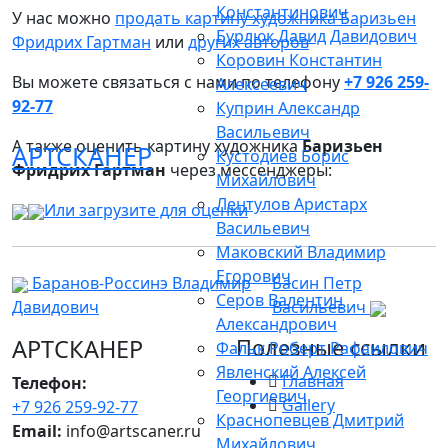
Константинович
У нас можно
продать картину художника Баризьен
Бурлюк Давид Давидович
Фридрих Гартман
или
других авторов
Коровин Константин
Вы можете связаться с нами по телефону
+7 926 259-
Алексеевич
92-77
Куприн Александр
Васильевич
А также оценить картину художника
Баризьен
АРТСКАНЕР
Кустодиев Борис
Фридрих Гартман
через мессенджеры:
Михайлович
Лентулов Аристарх
Или загрузите для оценки
Васильевич
Маковский Владимир
Егорович
Баранов-Россинэ Владимир
Басин Петр
Серов Валентин
Давидович
Васильевич
Александрович
АРТСКАНЕР
Полезные ссылки
Фальк Роберт Рафаилович
Явленский Алексей
Главная
Телефон:
Георгиевич
Gallery
+7 926 259-92-77
Краснопевцев Дмитрий
Email:
info@artscaner.ru
Михайлович