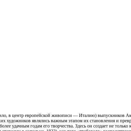
вило, в центр европейской живописи — Италию) выпускников А
их художников являлись важным этапом их становления и превр
олее удачным годам его творчества. Здесь он создает не тольк