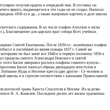
егулярно получая ордена и очередной чин. В отставку он
чего яркого, выдающегося в эти годы он не создал. Написал
ередина 1850-х) и др., а также жанровую картину в духе школы
 светского содержания. В их числе плафон Аполлон и музы
г.), Благовещение для царских врат собора Всех учебных
 церкви Святой Екатерины. После 1839-го - возобновил плафон
ебассо и погибший во время пожара 1837 г. Самой же
 которыми он был занят все 1840-е и первую половину 1850-х
ал приделы святого Александра Невского и святой
этого Басин завершил роспись плафона главного купола -
Брюллова Басин написал образы двенадцати апостолов в
 Лобзание Иуды и Несение креста (две другие - Се человек и
ской школы и в строгом соответствии с канонами Православной
я росписей храма Христа Спасителя в Москве. Из-за резко
описи Н. А. Кошелев. Последние десять лет жизни художника