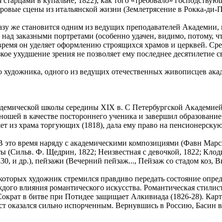
я старцами в купальне, 1822), как того «требовало» господству
овые сцены из итальянской жизни (Землетрясение в Рокка-ди-Па
сразу же становится одним из ведущих преподавателей Академии
е над заказными портретами (особенно удачен, видимо, потому,
 время он уделяет оформлению строящихся храмов и церквей. С
кое ухудшение зрения не позволяет ему последнее десятилетие 
о художника, одного из ведущих отечественных живописцев ака
кадемической школы середины XIX в. С Петербургской Академией
ошей в качестве постороннего ученика и завершил образование
яет из храма торгующих (1818), дала ему право на пенсионерску
 В это время наряду с академическими композициями (Фавн Мар
еты (Сильв. Ф. Щедрин, 1822; Неизвестная с девочкой, 1822; Кл
0, и др.), пейзажи (Вечерний пейзаж..., Пейзаж со стадом коз, Ви
оторых художник стремился правдиво передать состояние опред
уждого влияния романтического искусства. Романтическая стилис
Сократ в битве при Потидее защищает Алкивиада (1826-28). Карт
ст оказался сильно испорченным. Вернувшись в Россию, Басин в н