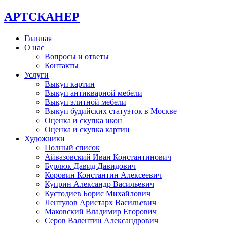
АРТСКАНЕР
Главная
О нас
Вопросы и ответы
Контакты
Услуги
Выкуп картин
Выкуп антикварной мебели
Выкуп элитной мебели
Выкуп будийских статуэток в Москве
Оценка и скупка икон
Оценка и скупка картин
Художники
Полный список
Айвазовский Иван Константинович
Бурлюк Давид Давидович
Коровин Константин Алексеевич
Куприн Александр Васильевич
Кустодиев Борис Михайлович
Лентулов Аристарх Васильевич
Маковский Владимир Егорович
Серов Валентин Александрович