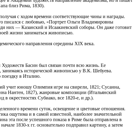
ющее в Академии художеств направление академизма, но и пишет
па близ Рима, 1830).
, получая с ходом времени соответствующие чины и награды.
 что писался с любовью, «Портрет Ольги Владимировны
реди них — Казанский и Исаакиевский соборы. Он даже готовит
своей жизни заниматься живописью.
демического направления середины XIX века.
 Художеств Басин был связан почти всю жизнь. Ее
, занимаясь исторической живописью у В.К. Шебуева.
ю поездку в Италию.
сий учит юношу Олимпия игре на свирели, 1821; Сусанна,
одина Нантен, 1827), жанровые композиции (Итальянский
д в окрестностях Субиако, все 1820-е, и др.).
еленного времени суток, освещение и цветовые отношения.
тика ощутима и в самой известной, наиболее значительной
ина эта после успешного показа в Риме была отправлена в
ачале 1830-х гг. основательно подправил картину, а затем