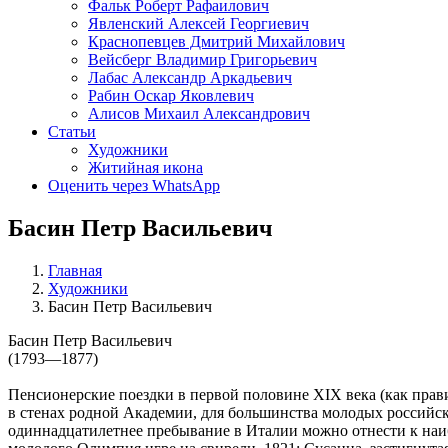
Фальк Роберт Рафаилович
Явленский Алексей Георгиевич
Краснопевцев Дмитрий Михайлович
Вейсберг Владимир Григорьевич
Лабас Александр Аркадьевич
Рабин Оскар Яковлевич
Алисов Михаил Александрович
Статьи
Художники
Житийная икона
Оценить через WhatsApp
Басин Петр Васильевич
Главная
Художники
Басин Петр Васильевич
Басин Петр Васильевич
(1793—1877)
Пенсионерские поездки в первой половине XIX века (как пра
в стенах родной Академии, для большинства молодых российск
одиннадцатилетнее пребывание в Италии можно отнести к наиб