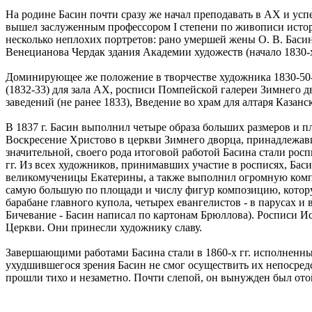
На родине Басин почти сразу же начал преподавать в АХ и успе
вышел заслуженным профессором I степени по живописи истори
несколько неплохих портретов: рано умершей жены О. В. Басино
Венецианова Чердак здания Академии художеств (начало 1830-х
Доминирующее же положение в творчестве художника 1830-50-х
(1832-33) для зала АХ, росписи Помпейской галереи Зимнего д
заведений (не ранее 1833), Введение во храм для алтаря Казанск
В 1837 г. Басин выполнил четыре образа больших размеров и 
Воскресение Христово в церкви Зимнего дворца, принадлежавш
значительной, своего рода итоговой работой Басина стали рос
гг. Из всех художников, принимавших участие в росписях, Ба
великомученицы Екатерины, а также выполнил огромную компо
самую большую по площади и числу фигур композицию, которую
барабане главного купола, четырех евангелистов - в парусах и
Бичевание - Басин написал по картонам Брюллова). Росписи И
Церкви. Они принесли художнику славу.
Завершающими работами Басина стали в 1860-х гг. исполненны
ухудшившегося зрения Басин не смог осуществить их непосред
прошли тихо и незаметно. Почти слепой, он вынужден был ото