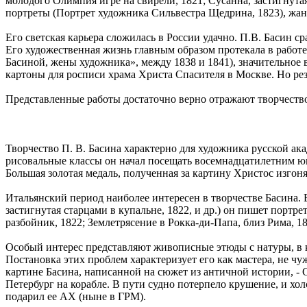
молодого Олимпия игре на свирели, 1821; Сусанна, застигнута
портреты (Портрет художника Сильвестра Щедрина, 1823), жанр
Его светская карьера сложилась в России удачно. П.В. Басин 
Его художественная жизнь главным образом протекала в работ
Басиной, жены художника», между 1838 и 1841), значительное
картоны для росписи храма Христа Спасителя в Москве. Но рез
Представленные работы достаточно верно отражают творчеств
Творчество П. В. Басина характерно для художника русской а
рисовальные классы он начал посещать восемнадцатилетним юн
Большая золотая медаль, полученная за картину Христос изгон
Итальянский период наиболее интересен в творчестве Басина.
застигнутая старцами в купальне, 1822, и др.) он пишет портр
разбойник, 1822; Землетрясение в Рокка-ди-Папа, близ Рима, 183
Особый интерес представляют живописные этюды с натуры, в к
Постановка этих проблем характеризует его как мастера, не ч
картине Басина, написанной на сюжет из античной истории, - 
Петербург на корабле. В пути судно потерпело крушение, и хол
подарил ее АХ (ныне в ГРМ).