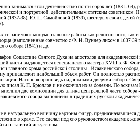
шно занимался этой деятельностью почти сорок лет (1831- 69), р
ческой и портретной, действительным статским советником. Ни
й (1837-38), Ю. П. Самойловой (1839), шестерых своих детей (с
).
 гг. занимают монументальные работы как религиозного, так и
ворца (выполненные совместно с Ф. И. Вундер-лихом в 1837-39 г
ого собора (1841) и др.
плафон Сошествие Святого Духа на апостолов для академической
ий кисти выдающегося венецианского мастера XVIII в. Ф. Фонт
писи главного храма российской столицы - Исаакиевского собора,
сину принадлежит наибольший объем работ. Он полностью распис
зицию Нагорная проповедь над южными дверями собора. Сверх 
 писал К. П. Брюллов и не окончил из-за болезни. По эскизам 
 выполнил две композиции для аттика центральной части собора -
саакиевского собора выполнены в традициях русской академиче
е в натуральную величину картоны фигур, предназначавшиеся дл
ственно в храме. Это сделал под его руководством академик жив
йти от занятий искусством.