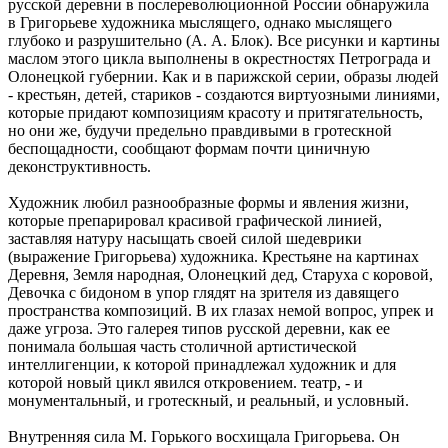
русской деревни в послереволюционной России обнаружила
в Григорьеве художника мыслящего, однако мыслящего
глубоко и разрушительно (А. А. Блок). Все рисунки и картины
маслом этого цикла выполнены в окрестностях Петрограда и
Олонецкой губернии. Как и в парижской серии, образы людей
- крестьян, детей, стариков - создаются виртуозными линиями,
которые придают композициям красоту и притягательность,
но они же, будучи предельно правдивыми в гротескной
беспощадности, сообщают формам почти циничную
деконструктивность.
Художник любил разнообразные формы и явления жизни,
которые препарировал красивой графической линией,
заставляя натуру насыщать своей силой шедеврики
(выражение Григорьева) художника. Крестьяне на картинах
Деревня, Земля народная, Олонецкий дед, Старуха с коровой,
Девочка с бидоном в упор глядят на зрителя из давящего
пространства композиций. В их глазах немой вопрос, упрек и
даже угроза. Это галерея типов русской деревни, как ее
понимала большая часть столичной артистической
интеллигенции, к которой принадлежал художник и для
которой новый цикл явился откровением. театр, - и
монументальный, и гротескный, и реальный, и условный.
Внутренняя сила М. Горького восхищала Григорьева. Он