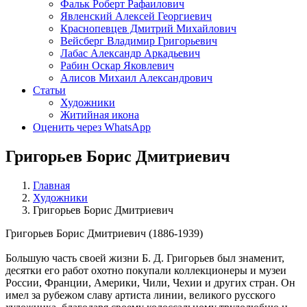
Фальк Роберт Рафаилович
Явленский Алексей Георгиевич
Краснопевцев Дмитрий Михайлович
Вейсберг Владимир Григорьевич
Лабас Александр Аркадьевич
Рабин Оскар Яковлевич
Алисов Михаил Александрович
Статьи
Художники
Житийная икона
Оценить через WhatsApp
Григорьев Борис Дмитриевич
Главная
Художники
Григорьев Борис Дмитриевич
Григорьев Борис Дмитриевич (1886-1939)
Большую часть своей жизни Б. Д. Григорьев был знаменит,
десятки его работ охотно покупали коллекционеры и музеи
России, Франции, Америки, Чили, Чехии и других стран. Он
имел за рубежом славу артиста линии, великого русского