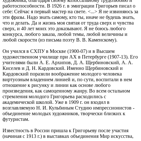
художника, благодаря своему колоссальному трудолюбию и
работоспособности. В 1926 г. в эмиграции Григорьев писал о
себе: Сейчас я первый мастер на свете. <...> Я не извиняюсь за
эти фразы. Надо знать самому, кто ты, иначе не будешь знать,
что и делать. Да и жизнь моя святая от труда сверх и чувства
сверх, и 40 лет моих это доказывают. Я не боюсь любого
конкурса, любого заказа, любой темы, любой величины и
любой скорости (из письма поэту В. В. Каменскому).
Он учился в СХПУ в Москве (1900-07) и в Высшем
художественном училище при АХ в Петербурге (1907-13). Его
учителями были А. Е. Архипов, Д. А. Щербиновский, А. А.
Киселев и Д. Н. Кардовский. Именно Щербиновский и
Кардовский поразили воображение молодого человека
виртуозным владением линией и, по сути, воспитали в нем
отношение к рисунку и линии как основе любого
произведения, как самоценному жанру. Во всем остальном
стремления молодого Григорьева расходились с
академической школой. Уже в 1909 г. он входил в
возглавляемую Н. И. Кульбиным Студию импрессионистов -
объединение молодых художников, творчески близких к
футуристам.
Известность в России пришла к Григорьеву после участия
(начиная с 1913 г.) в выставках объединения Мир искусства,