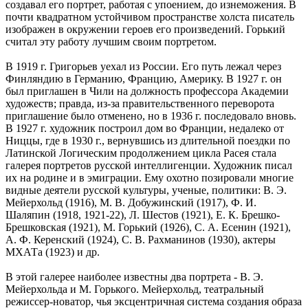
создавал его портрет, работая с упоением, до изнеможения. В
почти квадратном устойчивом пространстве холста писатель
изображен в окружении героев его произведений. Горький
считал эту работу лучшим своим портретом.
В 1919 г. Григорьев уехал из России. Его путь лежал через
Финляндию в Германию, Францию, Америку. В 1927 г. он
был приглашен в Чили на должность профессора Академии
художеств; правда, из-за правительственного переворота
приглашение было отменено, но в 1936 г. последовало вновь.
В 1927 г. художник построил дом во Франции, недалеко от
Ниццы, где в 1930 г., вернувшись из длительной поездки по
Латинской Логическим продолжением цикла Расея стала
галерея портретов русской интеллигенции. Художник писал
их на родине и в эмиграции. Ему охотно позировали многие
видные деятели русской культуры, ученые, политики: В. Э.
Мейерхольд (1916), М. В. Добужинский (1917), Ф. И.
Шаляпин (1918, 1921-22), Л. Шестов (1921), Е. К. Брешко-
Брешковская (1921), М. Горький (1926), С. А. Есенин (1921),
А. Ф. Керенский (1924), С. В. Рахманинов (1930), актеры
МХАТа (1923) и др.
В этой галерее наиболее известны два портрета - В. Э.
Мейерхольда и М. Горького. Мейерхольд, театральный
режиссер-новатор, чья эксцентричная система создания образа