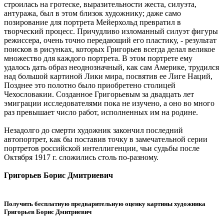
строилась на гротеске, выразительности жеста, силуэта,
антуража, был в этом близок художнику; даже само
позирование для портрета Мейерхольд превратил в
творческий процесс. Причудливо изломанный силуэт фигуры
режиссера, очень точно передающий его пластику, - результат
поисков в рисунках, которых Григорьев всегда делал великое
множество для каждого портрета. В этом портрете ему
удалось дать образ неоднозначный, как сам Америке, трудился
над большой картиной Лики мира, посвятив ее Лиге Наций,
Позднее это полотно было приобретено столицей
Чехословакии. Созданное Григорьевым за двадцать лет
эмиграции исследователями пока не изучено, а оно во много
раз превышает число работ, исполненных им на родине.
Незадолго до смерти художник закончил последний
автопортрет, как бы поставив точку в замечательной серии
портретов российской интеллигенции, чьи судьбы после
Октября 1917 г. сложились столь по-разному.
Григорьев Борис Дмитриевич
Получить бесплатную предварительную оценку картины художника
Григорьев Борис Дмитриевич