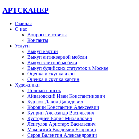
АРТСКАНЕР
Главная
О нас
Вопросы и ответы
Контакты
Услуги
Выкуп картин
Выкуп антикварной мебели
Выкуп элитной мебели
Выкуп будийских статуэток в Москве
Оценка и скупка икон
Оценка и скупка картин
Художники
Полный список
Айвазовский Иван Константинович
Бурлюк Давид Давидович
Коровин Константин Алексеевич
Куприн Александр Васильевич
Кустодиев Борис Михайлович
Лентулов Аристарх Васильевич
Маковский Владимир Егорович
Серов Валентин Александрович