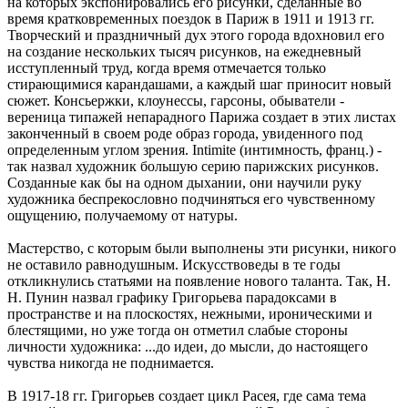
на которых экспонировались его рисунки, сделанные во
время кратковременных поездок в Париж в 1911 и 1913 гг.
Творческий и праздничный дух этого города вдохновил его
на создание нескольких тысяч рисунков, на ежедневный
исступленный труд, когда время отмечается только
стирающимися карандашами, а каждый шаг приносит новый
сюжет. Консьержки, клоунессы, гарсоны, обыватели -
вереница типажей непарадного Парижа создает в этих листах
законченный в своем роде образ города, увиденного под
определенным углом зрения. Intimite (интимность, франц.) -
так назвал художник большую серию парижских рисунков.
Созданные как бы на одном дыхании, они научили руку
художника беспрекословно подчиняться его чувственному
ощущению, получаемому от натуры.
Мастерство, с которым были выполнены эти рисунки, никого
не оставило равнодушным. Искусствоведы в те годы
откликнулись статьями на появление нового таланта. Так, Н.
Н. Пунин назвал графику Григорьева парадоксами в
пространстве и на плоскостях, нежными, ироническими и
блестящими, но уже тогда он отметил слабые стороны
личности художника: ...до идеи, до мысли, до настоящего
чувства никогда не поднимается.
В 1917-18 гг. Григорьев создает цикл Расея, где сама тема