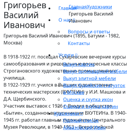
Григорьев
Главная
Художники
Главная
Василий
Григорьев Василий
О нас
Иванович
Иванович
Вопросы и ответы
Григорьев Василий Иванович (1895, Батуми - 1982,
Москва)
Контакты
Услуги
В 1918-1922 гг. посещал Сухаревские вечерние курсы
самообразования и рисовальные воскресные классы
Выкуп картин
Строгановского художественно-промышленного
Выкуп антикварной мебели
училища.
Выкуп элитной мебели
В 1922-1929 гг. учился в Высших художественно-
Выкуп будийских статуэток
технических мастерских (ВХУТЕИН) у И.И. Машкова и
в Москве
Д.А. Щербинского.
Оценка и скупка икон
Участник выставок с 1926 г. Входил в общество
Оценка и скупка картин
«Бытие», созданное выпускниками ВХУТЕИНа. В 1940-
Художники
1945 гг. работал главным художником Центрального
Полный список
Музея Революции, в 1949-1953 – Всероссийской
Айвазовский Иван