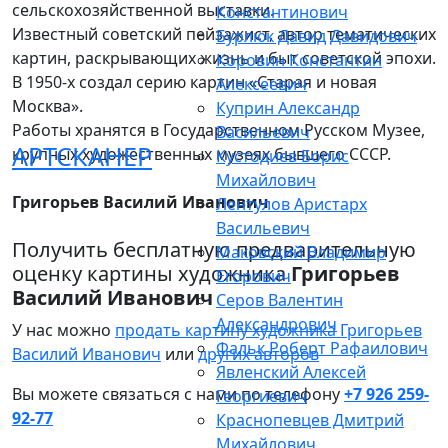
сельскохозяйственной выставки.
Константинович
Известный советский пейзажист, автор тематических
Бурлюк Давид Давидович
картин, раскрывающих жизнь и быт советской эпохи.
Коровин Константин
В 1950-х создал серию картин «Старая и новая
Алексеевич
Москва».
Куприн Александр
Работы хранятся в Государственном Русском Музее,
Васильевич
АРТСКАНЕР
крупных художественных музеях бывшего СССР.
Кустодиев Борис
Михайлович
Григорьев Василий Иванович
Лентулов Аристарх
Васильевич
Получить бесплатную предварительную
Маковский Владимир
оценку картины художника
Григорьев
Егорович
Василий Иванович
Серов Валентин
Александрович
У нас можно
продать картину художника Григорьев
Фальк Роберт Рафаилович
Василий Иванович
или
других авторов
Явленский Алексей
Вы можете связаться с нами по телефону
+7 926 259-
Георгиевич
92-77
Краснопевцев Дмитрий
Михайлович