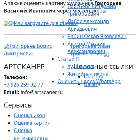
А также оценить картину художника
Григорьев
Вейсберг Владимир
Василий Иванович
через мессенджеры:
Григорьевич
Лабас Александр
Или загрузите для оценки
Аркадьевич
Рабин Оскар Яковлевич
Алисов Михаил
Григорьев Борис
Григорьев Иван
Александрович
Дмитриевич
Григорьевич
Статьи
АРТСКАНЕР
Полезные ссылки
Художники
Житийная икона
Главная
Телефон:
Оценить через WhatsApp
Gallery
+7 926 259-92-77
Email:
info@artscaner.ru
Сервисы
Оценка икон
Оценка картин
Оценка
антиквариата