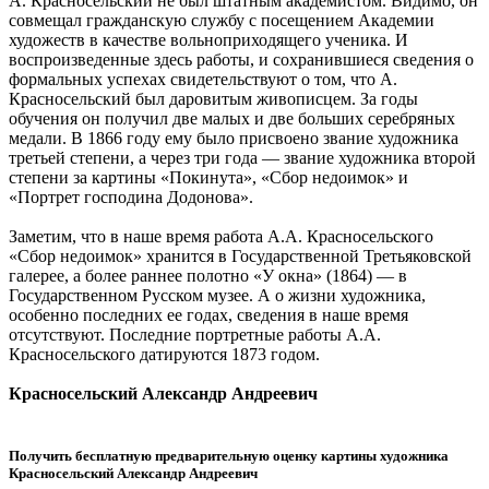
А. Красносельский не был штатным академистом. Видимо, он
совмещал гражданскую службу с посещением Академии
художеств в качестве вольноприходящего ученика. И
воспроизведенные здесь работы, и сохранившиеся сведения о
формальных успехах свидетельствуют о том, что А.
Красносельский был даровитым живописцем. За годы
обучения он получил две малых и две больших серебряных
медали. В 1866 году ему было присвоено звание художника
третьей степени, а через три года — звание художника второй
степени за картины «Покинута», «Сбор недоимок» и
«Портрет господина Додонова».
Заметим, что в наше время работа А.А. Красносельского
«Сбор недоимок» хранится в Государственной Третьяковской
галерее, а более раннее полотно «У окна» (1864) — в
Государственном Русском музее. А о жизни художника,
особенно последних ее годах, сведения в наше время
отсутствуют. Последние портретные работы А.А.
Красносельского датируются 1873 годом.
Красносельский Александр Андреевич
Получить бесплатную предварительную оценку картины художника
Красносельский Александр Андреевич