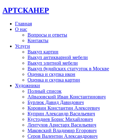
АРТСКАНЕР
Главная
О нас
Вопросы и ответы
Контакты
Услуги
Выкуп картин
Выкуп антикварной мебели
Выкуп элитной мебели
Выкуп будийских статуэток в Москве
Оценка и скупка икон
Оценка и скупка картин
Художники
Полный список
Айвазовский Иван Константинович
Бурлюк Давид Давидович
Коровин Константин Алексеевич
Куприн Александр Васильевич
Кустодиев Борис Михайлович
Лентулов Аристарх Васильевич
Маковский Владимир Егорович
Серов Валентин Александрович