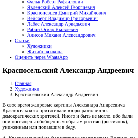
Фальк Роберт Рафаилович
Явленский Алексей Георгиевич
Краснопевцев Дмитрий Михайлович
Вейсберг Владимир Григорьевич
Лабас Александр Аркадьевич
Рабин Оскар Яковлевич
Алисов Михаил Александрович
Статьи
Художники
Житийная икона
Оценить через WhatsApp
Красносельский Александр Андреевич
Главная
Художники
Красносельский Александр Андреевич
В свое время жанровые картины Александра Андреевича
Красносельского притягивали взоры разночинно-
демократических зрителей. Иного и быть не могло, ибо были
они посвящены обобщенным образам россиян (россиянок),
униженным или попавшим в беду.