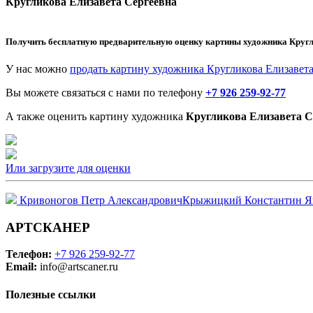
Кругликова Елизавета Сергеевна
Получить бесплатную предварительную оценку картины художника
Кругл
У нас можно
продать картину художника Кругликова Елизавет
Вы можете связаться с нами по телефону
+7 926 259-92-77
А также оценить картину художника
Кругликова Елизавета С
Или загрузите для оценки
Кривоногов Петр Александрович
Крыжицкий Константин Я
АРТСКАНЕР
Телефон:
+7 926 259-92-77
Email:
info@artscaner.ru
Полезные ссылки