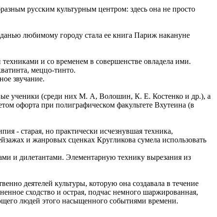
бразным русским культурным центром: здесь она не просто
й данью любимому городу стала ее книга Париж накануне
техниками и со временем в совершенстве овладела ими.
кватинта, меццо-тинто.
ное звучание.
е ученики (среди них М. А, Волошин, К. Е. Костенко и др.), а
нетом офорта при полиграфическом факультете Вхутеина (в
ипия - старая, но практически исчезнувшая техника,
ейзажах и жанровых сценках Кругликова сумела использовать
ками и дилетантами. Элементарную технику вырезания из
венно деятелей культуры, которую она создавала в течение
омненное сходство и острая, подчас немного шаржированная,
ующего людей этого насыщенного событиями времени.