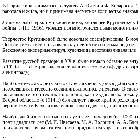
В Париже она занималась в студиях А. Витти и Ф. Коларосси. 
работала и жила, но и принимала несметное количество знаком
Лишь начало Первой мировой войны, заставшее Кругликову в 19
войны... (Пг., 1916), украшенная многочисленными монотипи
Творчество Кругликовой было довольно специфическим. В мол
Особой симпатией пользовались у нее техники весьма редкие, п
Бесконечно экспериментируя, художница восстанавливала или з
Развитие русской гравюры в XX в. было немало обязано ее энт
в 1920-х гг. в Петрограде она стала профессором кафедры офо
Ленинграде).
Наиболее весомых результатов Кругликовой удалось добиться в 
позволявшая интересно соединять живопись с печатью. В свои
возможности этой техники так полно, как не удавалось, пожалу
Второй областью (с 1914 г.) был силуэт, также крайне редко
черной бумаги Кругликова использовала для создания превосх
Наибольшей известностью пользуется ее громадная (ок. 1000 р
почти двадцати лет (М. И. Цветаева, М. А. Волошин, А. А. Бло
психологическая выразительность придают им характер своео