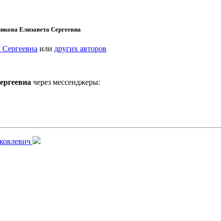
икова Елизавета Сергеевна
а Сергеевна
или
других авторов
ергеевна
через мессенджеры:
ковлевич