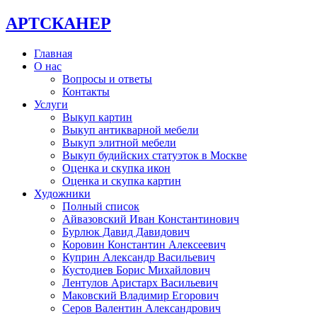
АРТСКАНЕР
Главная
О нас
Вопросы и ответы
Контакты
Услуги
Выкуп картин
Выкуп антикварной мебели
Выкуп элитной мебели
Выкуп будийских статуэток в Москве
Оценка и скупка икон
Оценка и скупка картин
Художники
Полный список
Айвазовский Иван Константинович
Бурлюк Давид Давидович
Коровин Константин Алексеевич
Куприн Александр Васильевич
Кустодиев Борис Михайлович
Лентулов Аристарх Васильевич
Маковский Владимир Егорович
Серов Валентин Александрович