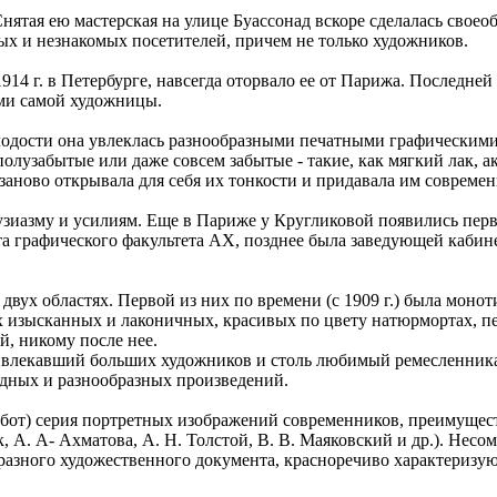
Снятая ею мастерская на улице Буассонад вскоре сделалась своео
ых и незнакомых посетителей, причем не только художников.
14 г. в Петербурге, навсегда оторвало ее от Парижа. Последне
ями самой художницы.
одости она увлеклась разнообразными печатными графическими 
олузабытые или даже совсем забытые - такие, как мягкий лак, а
аново открывала для себя их тонкости и придавала им современ
узиазму и усилиям. Еще в Париже у Кругликовой появились первы
рта графического факультета АХ, позднее была заведующей каби
двух областях. Первой из них по времени (с 1909 г.) была монот
х изысканных и лаконичных, красивых по цвету натюрмортах, п
й, никому после нее.
 привлекавший больших художников и столь любимый ремесленни
одных и разнообразных произведений.
абот) серия портретных изображений современников, преимущест
к, А. А- Ахматова, А. Н. Толстой, В. В. Маяковский и др.). Нес
бразного художественного документа, красноречиво характериз