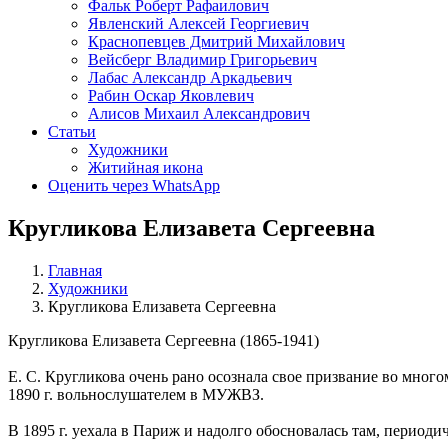
Фальк Роберт Рафаилович
Явленский Алексей Георгиевич
Краснопевцев Дмитрий Михайлович
Вейсберг Владимир Григорьевич
Лабас Александр Аркадьевич
Рабин Оскар Яковлевич
Алисов Михаил Александрович
Статьи
Художники
Житийная икона
Оценить через WhatsApp
Кругликова Елизавета Сергеевна
Главная
Художники
Кругликова Елизавета Сергеевна
Кругликова Елизавета Сергеевна (1865-1941)
Е. С. Кругликова очень рано осознала свое призвание во много
1890 г. вольнослушателем в МУЖВЗ.
В 1895 г. уехала в Париж и надолго обосновалась там, период