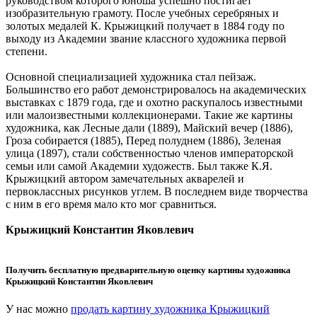
руководством которого юноша успешно постигает
изобразительную грамоту. После учебных серебряных и
золотых медалей К. Крыжицкий получает в 1884 году по
выходу из Академии звание классного художника первой
степени.
Основной специализацией художника стал пейзаж.
Большинство его работ демонстрировалось на академических
выставках с 1879 года, где и охотно раскупалось известными
или малоизвестными коллекционерами. Такие же картины
художника, как Лесные дали (1889), Майский вечер (1886),
Гроза собирается (1885), Перед полуднем (1886), Зеленая
улица (1897), стали собственностью членов императорской
семьи или самой Академии художеств. Был также К.Я.
Крыжицкий автором замечательных акварелей и
первоклассных рисунков углем. В последнем виде творчества
с ним в его время мало кто мог сравниться.
Крыжицкий Константин Яковлевич
Получить бесплатную предварительную оценку картины художника
Крыжицкий Константин Яковлевич
У нас можно
продать картину художника Крыжицкий