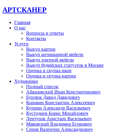
АРТСКАНЕР
Главная
О нас
Вопросы и ответы
Контакты
Услуги
Выкуп картин
Выкуп антикварной мебели
Выкуп элитной мебели
Выкуп будийских статуэток в Москве
Оценка и скупка икон
Оценка и скупка картин
Художники
Полный список
Айвазовский Иван Константинович
Бурлюк Давид Давидович
Коровин Константин Алексеевич
Куприн Александр Васильевич
Кустодиев Борис Михайлович
Лентулов Аристарх Васильевич
Маковский Владимир Егорович
Серов Валентин Александрович