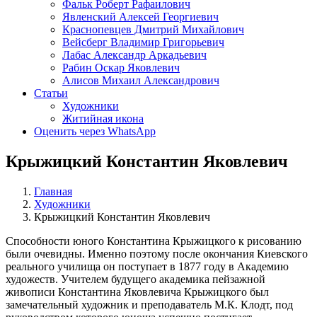
Фальк Роберт Рафаилович
Явленский Алексей Георгиевич
Краснопевцев Дмитрий Михайлович
Вейсберг Владимир Григорьевич
Лабас Александр Аркадьевич
Рабин Оскар Яковлевич
Алисов Михаил Александрович
Статьи
Художники
Житийная икона
Оценить через WhatsApp
Крыжицкий Константин Яковлевич
Главная
Художники
Крыжицкий Константин Яковлевич
Способности юного Константина Крыжицкого к рисованию
были очевидны. Именно поэтому после окончания Киевского
реального училища он поступает в 1877 году в Академию
художеств. Учителем будущего академика пейзажной
живописи Константина Яковлевича Крыжицкого был
замечательный художник и преподаватель М.К. Клодт, под