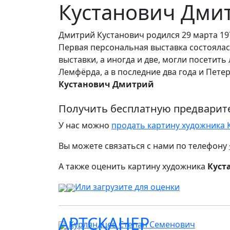
Кустанович Дми
Дмитрий Кустанович родился 29 марта 197
Первая персональная выставка состоялась
выставки, а иногда и две, могли посетит
Лемфёрда, а в последние два года и Пет
Кустанович Дмитрий
Получить бесплатную предварит
У нас можно
продать картину художника
Вы можете связаться с нами по телефону
А также оценить картину художника
Куст
Или загрузите для оценки
АРТСКАНЕР
Курляндцев Степан Семенович