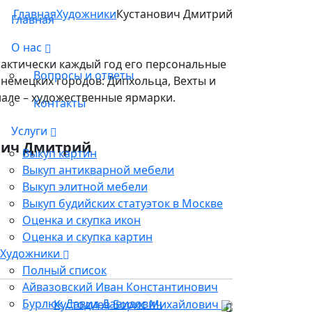
Главная
Художники
Кустанович Дмитрий
Главная
О нас
практически каждый год его персональные
Вопросы и ответы
 немецких городов: Дипхольца, Вехты и
але – художественные ярмарки.
Контакты
Услуги
вич Дмитрий
Выкуп картин
Выкуп антикварной мебели
Выкуп элитной мебели
Выкуп будийских статуэток в Москве
Оценка и скупка икон
Оценка и скупка картин
Художники
Полный список
Айвазовский Иван Константинович
Бурлюк Давид Давидович
Кустодиев Борис Михайлович