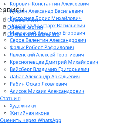
Коровин Константин Алексеевич
ервисы
Куприн Александр Васильевич
Кустодиев Борис Михайлович
Оценка икон
Лентулов Аристарх Васильевич
Оценка картин
Маковский Владимир Егорович
Оценка антиквариата
Серов Валентин Александрович
Фальк Роберт Рафаилович
Явленский Алексей Георгиевич
Краснопевцев Дмитрий Михайлович
Вейсберг Владимир Григорьевич
Лабас Александр Аркадьевич
Рабин Оскар Яковлевич
Алисов Михаил Александрович
Статьи
Художники
Житийная икона
Оценить через WhatsApp