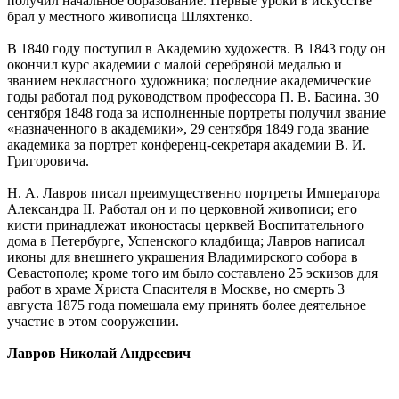
получил начальное образование. Первые уроки в искусстве
брал у местного живописца Шляхтенко.
В 1840 году поступил в Академию художеств. В 1843 году он
окончил курс академии с малой серебряной медалью и
званием неклассного художника; последние академические
годы работал под руководством профессора П. В. Басина. 30
сентября 1848 года за исполненные портреты получил звание
«назначенного в академики», 29 сентября 1849 года звание
академика за портрет конференц-секретаря академии В. И.
Григоровича.
Н. А. Лавров писал преимущественно портреты Императора
Александра II. Работал он и по церковной живописи; его
кисти принадлежат иконостасы церквей Воспитательного
дома в Петербурге, Успенского кладбища; Лавров написал
иконы для внешнего украшения Владимирского собора в
Севастополе; кроме того им было составлено 25 эскизов для
работ в храме Христа Спасителя в Москве, но смерть 3
августа 1875 года помешала ему принять более деятельное
участие в этом сооружении.
Лавров Николай Андреевич