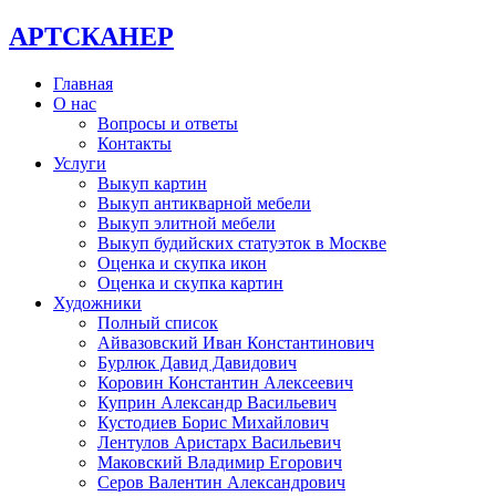
АРТСКАНЕР
Главная
О нас
Вопросы и ответы
Контакты
Услуги
Выкуп картин
Выкуп антикварной мебели
Выкуп элитной мебели
Выкуп будийских статуэток в Москве
Оценка и скупка икон
Оценка и скупка картин
Художники
Полный список
Айвазовский Иван Константинович
Бурлюк Давид Давидович
Коровин Константин Алексеевич
Куприн Александр Васильевич
Кустодиев Борис Михайлович
Лентулов Аристарх Васильевич
Маковский Владимир Егорович
Серов Валентин Александрович