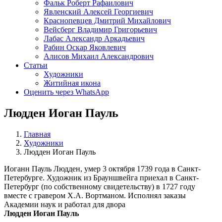
Фальк Роберт Рафаилович
Явленский Алексей Георгиевич
Краснопевцев Дмитрий Михайлович
Вейсберг Владимир Григорьевич
Лабас Александр Аркадьевич
Рабин Оскар Яковлевич
Алисов Михаил Александрович
Статьи
Художники
Житийная икона
Оценить через WhatsApp
Людден Иоган Пауль
Главная
Художники
Людден Иоган Пауль
Иоганн Пауль Людден, умер 3 октября 1739 года в Санкт-
Петербурге. Художник из Брауншвейга приехал в Санкт-
Петербург (по собственному свидетельству) в 1727 году
вместе с гравером X.А. Вортманом. Исполнял заказы
Академии наук и работал для двора
Людден Иоган Пауль