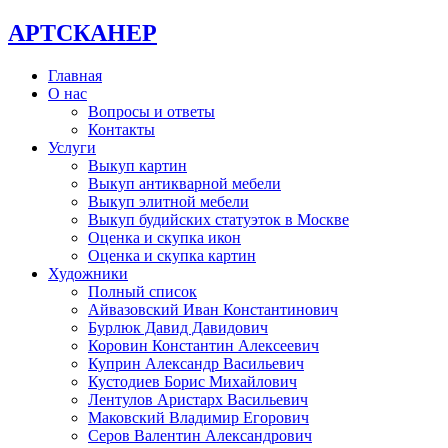
АРТСКАНЕР
Главная
О нас
Вопросы и ответы
Контакты
Услуги
Выкуп картин
Выкуп антикварной мебели
Выкуп элитной мебели
Выкуп будийских статуэток в Москве
Оценка и скупка икон
Оценка и скупка картин
Художники
Полный список
Айвазовский Иван Константинович
Бурлюк Давид Давидович
Коровин Константин Алексеевич
Куприн Александр Васильевич
Кустодиев Борис Михайлович
Лентулов Аристарх Васильевич
Маковский Владимир Егорович
Серов Валентин Александрович