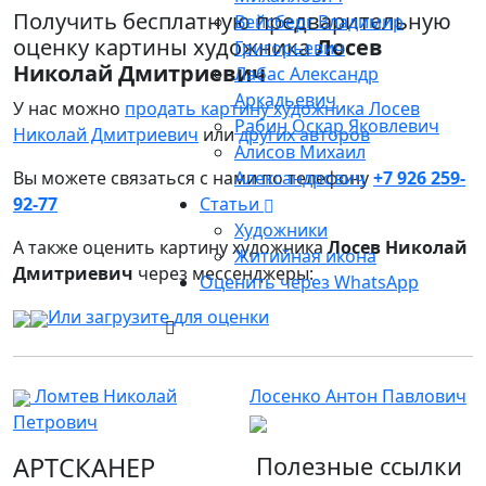
Получить бесплатную предварительную
Вейсберг Владимир
оценку картины художника
Лосев
Григорьевич
Николай Дмитриевич
Лабас Александр
Аркадьевич
У нас можно
продать картину художника Лосев
Рабин Оскар Яковлевич
Николай Дмитриевич
или
других авторов
Алисов Михаил
Вы можете связаться с нами по телефону
Александрович
+7 926 259-
92-77
Статьи
Художники
А также оценить картину художника
Лосев Николай
Житийная икона
Дмитриевич
через мессенджеры:
Оценить через WhatsApp
Или загрузите для оценки
Ломтев Николай
Лосенко Антон Павлович
Петрович
АРТСКАНЕР
Полезные ссылки