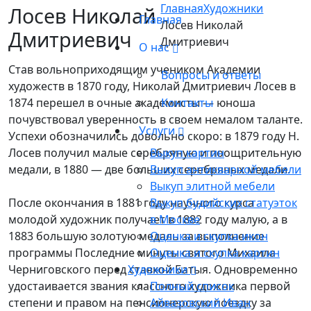
Главная
Художники
Лосев Николай
Главная
Лосев Николай
Дмитриевич
Дмитриевич
О нас
Став вольноприходящим учеником Академии
Вопросы и ответы
художеств в 1870 году, Николай Дмитриевич Лосев в
1874 перешел в очные академисты — юноша
Контакты
почувствовал уверенность в своем немалом таланте.
Услуги
Успехи обозначились довольно скоро: в 1879 году Н.
Лосев получил малые серебряную и поощрительную
Выкуп картин
медали, в 1880 — две больших серебряных медали.
Выкуп антикварной мебели
Выкуп элитной мебели
После окончания в 1881 году научного курса
Выкуп будийских статуэток
молодой художник получает в 1882 году малую, а в
в Москве
1883 большую золотую медаль за выполнение
Оценка и скупка икон
программы Последние минуты святого Михаила
Оценка и скупка картин
Черниговского перед ставкой Батыя. Одновременно
Художники
удостаивается звания классного художника первой
Полный список
степени и правом на пенсионерскую поездку за
Айвазовский Иван