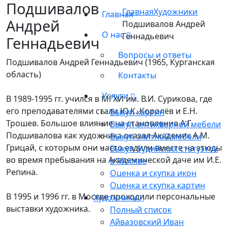
Подшивалов
Главная
Художники
Главная
Андрей
Подшивалов Андрей
О нас
Геннадьевич
Геннадьевич
Вопросы и ответы
Подшивалов Андрей Геннадьевич (1965, Курганская
область)
Контакты
Услуги
В 1989-1995 гг. учился в МГХИ им. В.И. Сурикова, где
его преподавателями стали Ю.К. Королёв и Е.Н.
Выкуп картин
Трошев. Большое влияние на становление А.Г.
Выкуп антикварной мебели
Подшивалова как художника оказал Академик А.М.
Выкуп элитной мебели
Грицай, с которым они часто ездили вместе на этюды
Выкуп будийских статуэток
во время пребывания на Академической даче им И.Е.
в Москве
Репина.
Оценка и скупка икон
Оценка и скупка картин
В 1995 и 1996 гг. в Москве проходили персональные
Художники
выставки художника.
Полный список
Айвазовский Иван