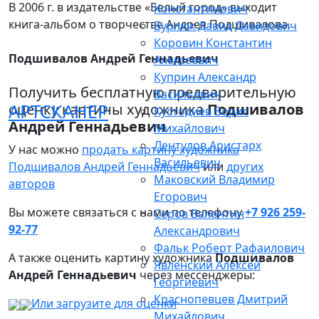
В 2006 г. в издательстве «Белый город» выходит
Константинович
книга-альбом о творчестве Андрея Подшивалова.
Бурлюк Давид Давидович
Коровин Константин
Подшивалов Андрей Геннадьевич
Алексеевич
Куприн Александр
Получить бесплатную предварительную
Васильевич
АРТСКАНЕР
оценку картины художника
Подшивалов
Кустодиев Борис
Андрей Геннадьевич
Михайлович
Лентулов Аристарх
У нас можно
продать картину художника
Васильевич
Подшивалов Андрей Геннадьевич
или
других
Маковский Владимир
авторов
Егорович
Вы можете связаться с нами по телефону
+7 926 259-
Серов Валентин
92-77
Александрович
Фальк Роберт Рафаилович
А также оценить картину художника
Подшивалов
Явленский Алексей
Андрей Геннадьевич
через мессенджеры:
Георгиевич
Краснопевцев Дмитрий
Или загрузите для оценки
Михайлович