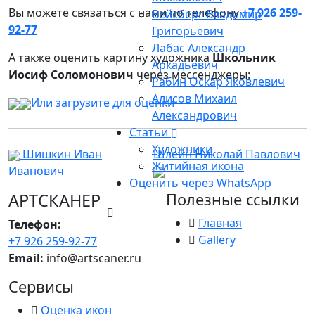
Вы можете связаться с нами по телефону
+7 926 259-
Вейсберг Владимир
92-77
Григорьевич
Лабас Александр
А также оценить картину художника
Школьник
Аркадьевич
Иосиф Соломонович
через мессенджеры:
Рабин Оскар Яковлевич
Алисов Михаил
Или загрузите для оценки
Александрович
Статьи
Художники
Шишкин Иван
Шлеин Николай Павлович
Житийная икона
Иванович
Оценить через WhatsApp
АРТСКАНЕР
Полезные ссылки
Главная
Телефон:
Gallery
+7 926 259-92-77
Email:
info@artscaner.ru
Сервисы
Оценка икон