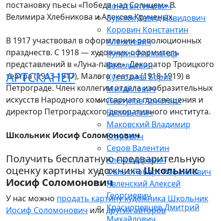
постановку пьесы «Победа над Солнцем» В.
Константинович
Велимирa Хлебникова и Алексея Крученых.
Бурлюк Давид Давидович
Коровин Константин
В 1917 участвовал в оформлении революционных
Алексеевич
празднеств. С 1918 — художник-оформитель
Куприн Александр
представлений в «Луна-парке». Декоратор Троицкого
Васильевич
АРТСКАНЕР
театра (1913-1917), Малого театра (1918-1919) в
Кустодиев Борис
Петрограде. Член коллегии отдела изобразительных
Михайлович
искусств Народного комиссариата просвещения и
Лентулов Аристарх
директор Петроградского декоративного института.
Васильевич
Маковский Владимир
Школьник Иосиф Соломонович
Егорович
Серов Валентин
Получить бесплатную предварительную
Александрович
оценку картины художника
Школьник
Фальк Роберт Рафаилович
Иосиф Соломонович
Явленский Алексей
Георгиевич
У нас можно
продать картину художника Школьник
Краснопевцев Дмитрий
Иосиф Соломонович
или
других авторов
Михайлович