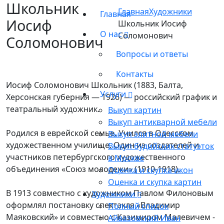
Школьник
Главная
Художники
Главная
Иосиф
Школьник Иосиф
О нас
Соломонович
Соломонович
Вопросы и ответы
Контакты
Иосиф Соломонович Школьник (1883, Балта,
Услуги
Херсонская губерния — 1926) — российский график и
театральный художник.
Выкуп картин
Выкуп антикварной мебели
Родился в еврейской семье. Учился в Одесском
Выкуп элитной мебели
художественном училище. Один из создателей и
Выкуп будийских статуэток
участников петербургского художественного
в Москве
объединения «Союз молодежи» (1910-1918).
Оценка и скупка икон
Оценка и скупка картин
B 1913 cовместно с художником Павлом Филоновым
Художники
оформлял постановку спектакля «Владимир
Полный список
Маяковский» и совместно с Казимиром Малевичем -
Айвазовский Иван