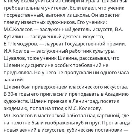
К нему ехали учиться из Сибири и Урала. Шлеин был
требовательным учителем. Если видел, что ученик
посредственный, выгонял из школы. Он взрастил
плеяду известных художников. Его ученики:
М.С.Колесов — заслуженный деятель искусств, В.А.
Кутилин — заслуженный деятель искусств,
Е.Г.Чемодуров, — лауреат Государственной премии,
И.А.Козлов — заслуженный работник культуры.
Шувалов, тоже ученик Шлеина, рассказывал, что
Шлеин к дисциплине особых требований не
предъявлял. Но у него не пропускали ни одного часа
занятий.
Шлеин был приверженцем классического искусства.
В 30-е годы его пригласили преподавать в Академию
художеств. Шлеин приехал в Ленинград, посетил
академию, попал на этюд к М.С. Колесову.
М.С.Колесов в мастерской работал над картиной, где
на полотне были изображены куб и прут. Пропаганда
новых веяний в искусстве, кубические постановки —