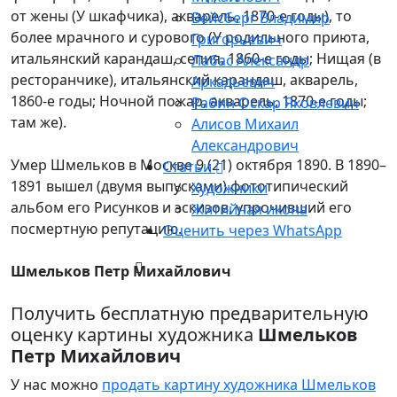
от жены (У шкафчика), акварель, 1870-е годы), то
Вейсберг Владимир
более мрачного и сурового (У родильного приюта,
Григорьевич
итальянский карандаш, сепия, 1860-е годы; Нищая (в
Лабас Александр
ресторанчике), итальянский карандаш, акварель,
Аркадьевич
1860-е годы; Ночной пожар, акварель, 1870-е годы;
Рабин Оскар Яковлевич
там же).
Алисов Михаил
Александрович
Умер Шмельков в Москве 9 (21) октября 1890. В 1890–
Статьи
1891 вышел (двумя выпусками) фототипический
Художники
альбом его Рисунков и эскизов, упрочивший его
Житийная икона
посмертную репутацию.
Оценить через WhatsApp
Шмельков Петр Михайлович
Получить бесплатную предварительную
оценку картины художника
Шмельков
Петр Михайлович
У нас можно
продать картину художника Шмельков