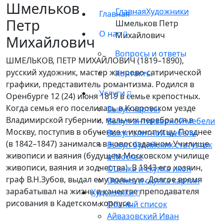
Шмельков
Главная
Художники
Главная
Петр
Шмельков Петр
О нас
Михайлович
Михайлович
Вопросы и ответы
ШМЕЛЬКОВ, ПЕТР МИХАЙЛОВИЧ (1819–1890),
русский художник, мастер жанрово-сатирической
Контакты
графики, представитель романтизма. Родился в
Услуги
Оренбурге 12 (24) июня 1819 в семье крепостных.
Когда семья его поселилась в Ковровском уезде
Выкуп картин
Владимирской губернии, мальчик перебрался в
Выкуп антикварной мебели
Москву, поступив в обучение к иконописцу. Позднее
Выкуп элитной мебели
(в 1842–1847) занимался в новосозданном Училище
Выкуп будийских статуэток
живописи и ваяния (будущем Московском училище
в Москве
живописи, ваяния и зодчества). В 1843 его хозяин,
Оценка и скупка икон
граф В.Н.Зубов, выдал ему вольную. Долгое время
Оценка и скупка картин
зарабатывал на жизнь в качестве преподавателя
Художники
рисования в Кадетском корпусе.
Полный список
Айвазовский Иван