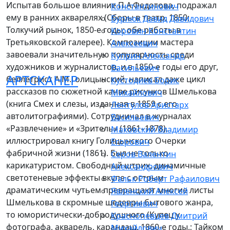
Испытав большое влияние П.А.Федотова, подражал
Константинович
ему в ранних акварелях (Сборы в театр, 1850;
Бурлюк Давид Давидович
Толкучий рынок, 1850-е годы; обе работы в
Коровин Константин
Третьяковской галерее). Композиции мастера
Алексеевич
завоевали значительную популярность среди
Куприн Александр
художников и журналистов, и в 1850-е годы его друг,
Васильевич
АРТСКАНЕР
беллетрист А.М.Голицынский, написал даже цикл
Кустодиев Борис
рассказов по сюжетной канве рисунков Шмелькова
Михайлович
(книга Смех и слезы, изданная в 1859 с его
Лентулов Аристарх
автолитографиями). Сотрудничал в журналах
Васильевич
«Развлечение» и «Зритель» (1861–1878),
Маковский Владимир
иллюстрировал книгу Голицынского Очерки
Егорович
фабричной жизни (1861). Был не только
Серов Валентин
карикатуристом. Свободный штрих, динамичные
Александрович
светотеневые эффекты вкупе с острым
Фальк Роберт Рафаилович
драматическим чутьем превращают многие листы
Явленский Алексей
Шмелькова в скромные шедевры бытового жанра,
Георгиевич
то юмористически-добродушного (Купец у
Краснопевцев Дмитрий
фотографа, акварель, карандаш, 1860-е годы.; Тайком
Михайлович