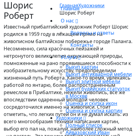
Шорис
Главная
Художники
Главная
Роберт
Шорис Роберт
О нас
Известный прибалтийский художник Роберт Шорис
Вопросы и ответы
родился в 1959 году в лежащем прямо на
живописном балтийском побережье городе Паланга.
Контакты
Несомненно, сила красочных пейзажей и
нетронутого великолепия окружающей природы,
Услуги
помноженные на рано проявившиеся способности к
Выкуп картин
изобразительному искусству, предопределили
Выкуп антикварной мебели
жизненный путь Роберта. Какое-то время, увлекаясь
Выкуп элитной мебели
работой по янтарю, более распространенным
Выкуп будийских статуэток
ремеслом в Прибалтике, нежели живопись, все же
в Москве
впоследствии одаренный молодой человек
Оценка и скупка икон
сосредоточился именно на живописи. Стоит
Оценка и скупка картин
отметить, что легких путей он и не думал искать: из
Художники
всего многообразия техники написания картин,
Полный список
выбор его пал на, пожалуй, наиболее сложный метод
Айвазовский Иван