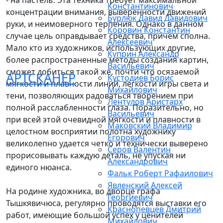
- на пастель. Эта техника требует максимальной
Константинович
концентрации внимания, выверенности движений
Бурлюк Давид Давидович
руки, и неимоверного терпения. Однако в данном
Коровин Константин
случае цель оправдывает средства, причем сполна.
Алексеевич
Мало кто из художников, использующих другие,
Куприн Александр
более распространенные методы создания картин,
Васильевич
сможет добиться такой же, почти что осязаемой
АРТСКАНЕР
Кустодиев Борис
мягкости и плавности линий, легкости игры света и
Михайлович
тени, позволяющих радоваться творением при
Лентулов Аристарх
полной расслабленности глаза. Поразительно, но
Васильевич
при всей этой очевидной мягкости и плавности в
Маковский Владимир
целостном восприятии полотна художнику
Егорович
великолепно удается четко и технически выверено
Серов Валентин
прорисовывать каждую деталь, не упуская ни
Александрович
единого нюанса.
Фальк Роберт Рафаилович
Явленский Алексей
На родине художника, во дворце графа
Георгиевич
Тышкявичюса, регулярно проводятся выставки его
Краснопевцев Дмитрий
работ, имеющие большой успех у ценителей
Михайлович