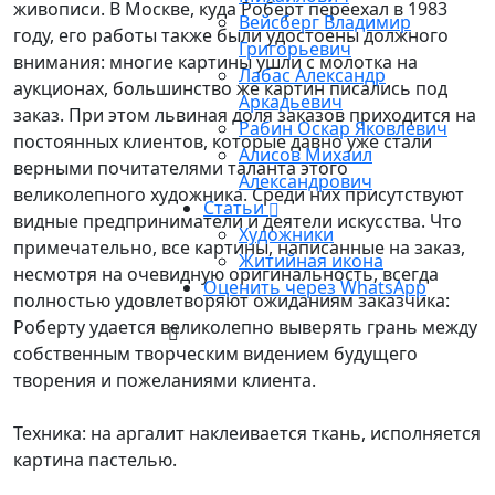
живописи. В Москве, куда Роберт переехал в 1983
Вейсберг Владимир
году, его работы также были удостоены должного
Григорьевич
внимания: многие картины ушли с молотка на
Лабас Александр
аукционах, большинство же картин писались под
Аркадьевич
заказ. При этом львиная доля заказов приходится на
Рабин Оскар Яковлевич
постоянных клиентов, которые давно уже стали
Алисов Михаил
верными почитателями таланта этого
Александрович
великолепного художника. Среди них присутствуют
Статьи
видные предприниматели и деятели искусства. Что
Художники
примечательно, все картины, написанные на заказ,
Житийная икона
несмотря на очевидную оригинальность, всегда
Оценить через WhatsApp
полностью удовлетворяют ожиданиям заказчика:
Роберту удается великолепно выверять грань между
собственным творческим видением будущего
творения и пожеланиями клиента.
Техника: на аргалит наклеивается ткань, исполняется
картина пастелью.