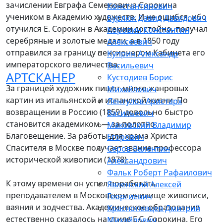
зачислении Евграфа Семеновича Сорокина
Константинович
учеником в Академию художеств. И не ошибся, ибо
Бурлюк Давид Давидович
отучился Е. Сорокин в Академии достойно, получал
Коровин Константин
серебряные и золотые медали, а в 1850 году
Алексеевич
отправился за границу пенсионером Кабинета его
Куприн Александр
императорского величества.
Васильевич
АРТСКАНЕР
Кустодиев Борис
За границей художник пишет много жанровых
Михайлович
картин из итальянской и испанской жизни. По
Лентулов Аристарх
возвращении в Россию (1859) довольно быстро
Васильевич
становится академиком — за полотно
Маковский Владимир
Благовещение. За работы для храма Христа
Егорович
Спасителя в Москве получает звание профессора
Серов Валентин
исторической живописи (1878).
Александрович
Фальк Роберт Рафаилович
К этому времени он успел поработать
Явленский Алексей
преподавателем в Московском училище живописи,
Георгиевич
ваяния и зодчества. Академическое образование
Краснопевцев Дмитрий
естественно сказалось на стиле Е.С. Сорокина. Его
Михайлович