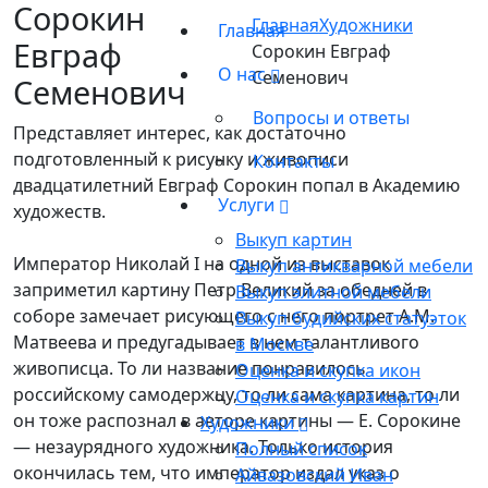
Сорокин
Главная
Художники
Главная
Евграф
Сорокин Евграф
О нас
Семенович
Семенович
Вопросы и ответы
Представляет интерес, как достаточно
подготовленный к рисунку и живописи
Контакты
двадцатилетний Евграф Сорокин попал в Академию
Услуги
художеств.
Выкуп картин
Император Николай I на одной из выставок
Выкуп антикварной мебели
заприметил картину Петр Великий за обедней в
Выкуп элитной мебели
соборе замечает рисующего с него портрет А.М.
Выкуп будийских статуэток
Матвеева и предугадывает в нем талантливого
в Москве
живописца. То ли название понравилось
Оценка и скупка икон
российскому самодержцу, то ли сама картина, то ли
Оценка и скупка картин
он тоже распознал в авторе картины — Е. Сорокине
Художники
— незаурядного художника. Только история
Полный список
окончилась тем, что император издал указ о
Айвазовский Иван