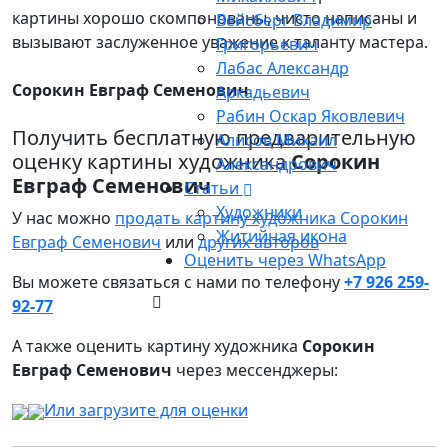
картины хорошо скомпонованы, чисто написаны и
Вейсберг Владимир
вызывают заслуженное уважение к таланту мастера.
Григорьевич
Лабас Александр
Сорокин Евграф Семенович
Аркадьевич
Рабин Оскар Яковлевич
Получить бесплатную предварительную
Алисов Михаил
оценку картины художника
Сорокин
Александрович
Евграф Семенович
Статьи
Художники
У нас можно
продать картину художника Сорокин
Житийная икона
Евграф Семенович
или
других авторов
Оценить через WhatsApp
Вы можете связаться с нами по телефону
+7 926 259-
92-77
А также оценить картину художника
Сорокин
Евграф Семенович
через мессенджеры:
Или загрузите для оценки