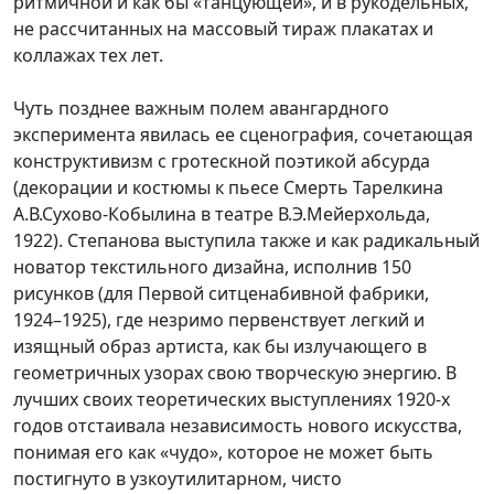
ритмичной и как бы «танцующей», и в рукодельных,
не рассчитанных на массовый тираж плакатах и
коллажах тех лет.
Чуть позднее важным полем авангардного
эксперимента явилась ее сценография, сочетающая
конструктивизм с гротескной поэтикой абсурда
(декорации и костюмы к пьесе Смерть Тарелкина
А.В.Сухово-Кобылина в театре В.Э.Мейерхольда,
1922). Степанова выступила также и как радикальный
новатор текстильного дизайна, исполнив 150
рисунков (для Первой ситценабивной фабрики,
1924–1925), где незримо первенствует легкий и
изящный образ артиста, как бы излучающего в
геометричных узорах свою творческую энергию. В
лучших своих теоретических выступлениях 1920-х
годов отстаивала независимость нового искусства,
понимая его как «чудо», которое не может быть
постигнуто в узкоутилитарном, чисто