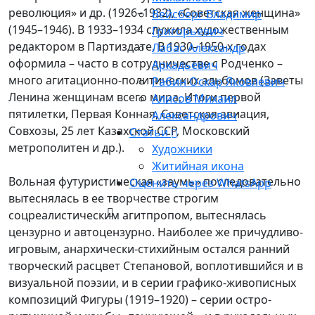
революция» и др. (1926–1932), «Советская женщина»
Вейсберг Владимир
(1945–1946). В 1933–1934 служила художественным
Григорьевич
редактором в Партиздате. В 1930–1950-х годах
Лабас Александр
оформила – часто в сотрудничестве с Родченко –
Аркадьевич
много агитационно-политических альбомов (Заветы
Рабин Оскар Яковлевич
Ленина женщинам всего мира, Итоги первой
Алисов Михаил
пятилетки, Первая Конная, Советская авиация,
Александрович
Совхозы, 25 лет Казахской ССР, Московский
Статьи
метрополитен и др.).
Художники
Житийная икона
Вольная футуристическая «заумь» последовательно
Оценить через WhatsApp
вытеснялась в ее творчестве строгим
соцреалистическим агитпропом, вытеснялась
цензурно и автоцензурно. Наиболее же причудливо-
игровым, анархически-стихийным остался ранний
творческий расцвет Степановой, воплотившийся и в
визуальной поэзии, и в серии графико-живописных
композиций Фигуры (1919–1920) – серии остро-