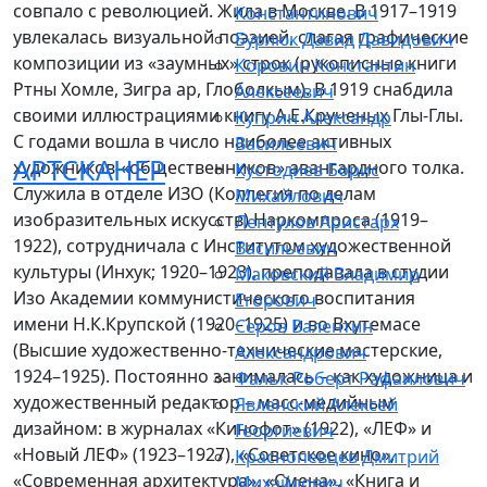
совпало с революцией. Жила в Москве. В 1917–1919
Константинович
увлекалась визуальной поэзией, слагая графические
Бурлюк Давид Давидович
композиции из «заумных» строк (рукописные книги
Коровин Константин
Ртны Хомле, Зигра ар, Глоболкым). В 1919 снабдила
Алексеевич
своими иллюстрациями книгу А.Е.Крученых Глы-Глы.
Куприн Александр
С годами вошла в число наиболее активных
Васильевич
АРТСКАНЕР
художников-«общественников» авангардного толка.
Кустодиев Борис
Служила в отделе ИЗО (Коллегия по делам
Михайлович
изобразительных искусств) Наркомпроса (1919–
Лентулов Аристарх
1922), сотрудничала с Институтом художественной
Васильевич
культуры (Инхук; 1920–1923), преподавала в студии
Маковский Владимир
Изо Академии коммунистического воспитания
Егорович
имени Н.К.Крупской (1920–1925) и во Вхутемасе
Серов Валентин
(Высшие художественно-технические мастерские,
Александрович
1924–1925). Постоянно занималась – как художница и
Фальк Роберт Рафаилович
художественный редактор – масс-медийным
Явленский Алексей
дизайном: в журналах «Кинофот» (1922), «ЛЕФ» и
Георгиевич
«Новый ЛЕФ» (1923–1927), «Советское кино»,
Краснопевцев Дмитрий
«Современная архитектура», «Смена», «Книга и
Михайлович