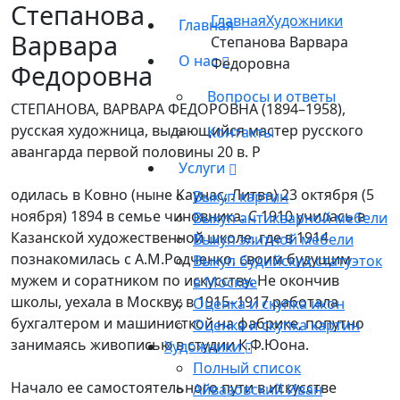
Степанова
Главная
Художники
Главная
Варвара
Степанова Варвара
О нас
Федоровна
Федоровна
Вопросы и ответы
СТЕПАНОВА, ВАРВАРА ФЕДОРОВНА (1894–1958),
русская художница, выдающийся мастер русского
Контакты
авангарда первой половины 20 в. Р
Услуги
одилась в Ковно (ныне Каунас, Литва) 23 октября (5
Выкуп картин
ноября) 1894 в семье чиновника. С 1910 училась в
Выкуп антикварной мебели
Казанской художественной школе, где в 1914
Выкуп элитной мебели
познакомилась с А.М.Родченко, своим будущим
Выкуп будийских статуэток
мужем и соратником по искусству. Не окончив
в Москве
школы, уехала в Москву; в 1915–1917 работала
Оценка и скупка икон
бухгалтером и машинисткой на фабрике, попутно
Оценка и скупка картин
занимаясь живописью в студии К.Ф.Юона.
Художники
Полный список
Начало ее самостоятельного пути в искусстве
Айвазовский Иван