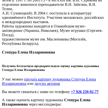
затем (с 1997 г. по 2003 г.) – в МГАХИ им. В.И. Сурикова на
отделении живописи (преподаватели В.Н. Забелин, В.Н.
Телин,
А.Н. Суховецкий). В 2004 г. поступила в аспирантуру
одноимённого Института. Участник московских, российских
и международных выставок.
Работы художника находятся в Ольвийском музее-
заповеднике (Украина, Николаев), Музее игрушки (Сергиев-
Посад),
художественном музее им. Масленикова (Могилёв,
Республика Беларусь).
Степура Елена Илларионовна
Получить бесплатную предварительную оценку картины художника
Степура Елена Илларионовна
У нас можно
продать картину художника Степура Елена
Илларионовна
или
других авторов
Вы можете связаться с нами по телефону
+7 926 259-92-77
А также оценить картину художника
Степура Елена
Илларионовна
через мессенджеры: