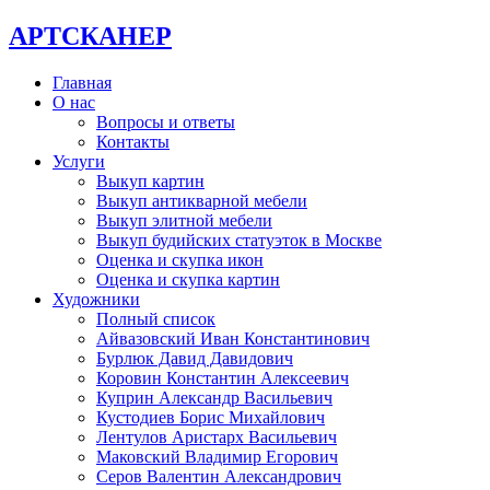
АРТСКАНЕР
Главная
О нас
Вопросы и ответы
Контакты
Услуги
Выкуп картин
Выкуп антикварной мебели
Выкуп элитной мебели
Выкуп будийских статуэток в Москве
Оценка и скупка икон
Оценка и скупка картин
Художники
Полный список
Айвазовский Иван Константинович
Бурлюк Давид Давидович
Коровин Константин Алексеевич
Куприн Александр Васильевич
Кустодиев Борис Михайлович
Лентулов Аристарх Васильевич
Маковский Владимир Егорович
Серов Валентин Александрович