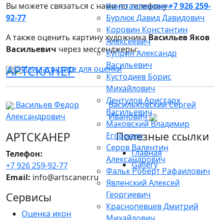
Вы можете связаться с нами по телефону
Константинович
+7 926 259-
92-77
Бурлюк Давид Давидович
Коровин Константин
А также оценить картину художника
Васильев Яков
Алексеевич
Васильевич
через мессенджеры:
Куприн Александр
Васильевич
АРТСКАНЕР
Или загрузите для оценки
Кустодиев Борис
Михайлович
Лентулов Аристарх
Васильев Федор
Васильковский Сергей
Васильевич
Александрович
Иванович
Маковский Владимир
АРТСКАНЕР
Полезные ссылки
Егорович
Серов Валентин
Главная
Телефон:
Александрович
Gallery
+7 926 259-92-77
Фальк Роберт Рафаилович
Email:
info@artscaner.ru
Явленский Алексей
Георгиевич
Сервисы
Краснопевцев Дмитрий
Оценка икон
Михайлович