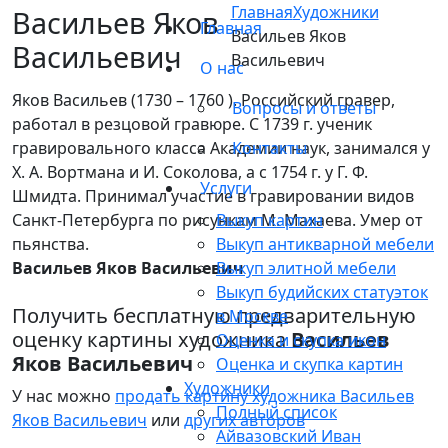
Главная
Художники
Васильев Яков
Главная
Васильев Яков
Васильевич
Васильевич
О нас
Яков Васильев (1730 – 1760 ). Российский гравер,
Вопросы и ответы
работал в резцовой гравюре. С 1739 г. ученик
гравировального класса Академии наук, занимался у
Контакты
Х. А. Вортмана и И. Соколова, а с 1754 г. у Г. Ф.
Услуги
Шмидта. Принимал участие в гравировании видов
Санкт-Петербурга по рисункам М. Махаева. Умер от
Выкуп картин
пьянства.
Выкуп антикварной мебели
Васильев Яков Васильевич
Выкуп элитной мебели
Выкуп будийских статуэток
Получить бесплатную предварительную
в Москве
оценку картины художника
Васильев
Оценка и скупка икон
Яков Васильевич
Оценка и скупка картин
Художники
У нас можно
продать картину художника Васильев
Полный список
Яков Васильевич
или
других авторов
Айвазовский Иван