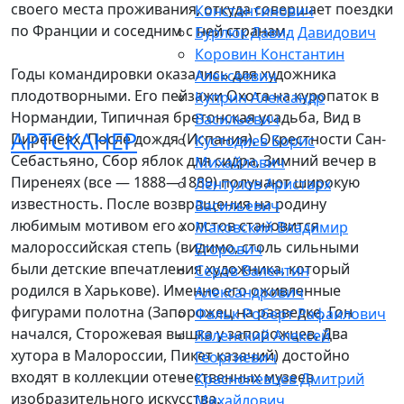
своего места проживания, откуда совершает поездки
Константинович
по Франции и соседним с ней странам.
Бурлюк Давид Давидович
Коровин Константин
Годы командировки оказались для художника
Алексеевич
плодотворными. Его пейзажи Охота на куропаток в
Куприн Александр
Нормандии, Типичная бретонская усадьба, Вид в
Васильевич
АРТСКАНЕР
Пиренеях, После дождя (Испания), Окрестности Сан-
Кустодиев Борис
Себастьяно, Сбор яблок для сидра, Зимний вечер в
Михайлович
Пиренеях (все — 1888—1889) получают широкую
Лентулов Аристарх
известность. После возвращения на родину
Васильевич
любимым мотивом его холстов становится
Маковский Владимир
малороссийская степь (видимо, столь сильными
Егорович
были детские впечатления художника, который
Серов Валентин
родился в Харькове). Именно его оживленные
Александрович
фигурами полотна (Запорожец на разведке, Гон
Фальк Роберт Рафаилович
начался, Сторожевая вышка у запорожцев, Два
Явленский Алексей
хутора в Малороссии, Пикет казачий) достойно
Георгиевич
входят в коллекции отечественных музеев
Краснопевцев Дмитрий
изобразительного искусства.
Михайлович