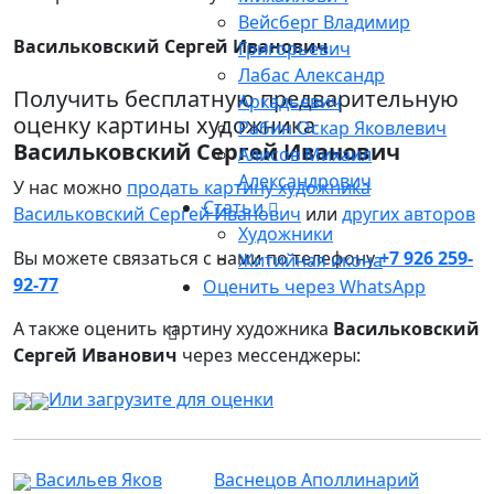
Вейсберг Владимир
Васильковский Сергей Иванович
Григорьевич
Лабас Александр
Получить бесплатную предварительную
Аркадьевич
оценку картины художника
Рабин Оскар Яковлевич
Васильковский Сергей Иванович
Алисов Михаил
Александрович
У нас можно
продать картину художника
Статьи
Васильковский Сергей Иванович
или
других авторов
Художники
Вы можете связаться с нами по телефону
+7 926 259-
Житийная икона
92-77
Оценить через WhatsApp
А также оценить картину художника
Васильковский
Сергей Иванович
через мессенджеры:
Или загрузите для оценки
Васильев Яков
Васнецов Аполлинарий