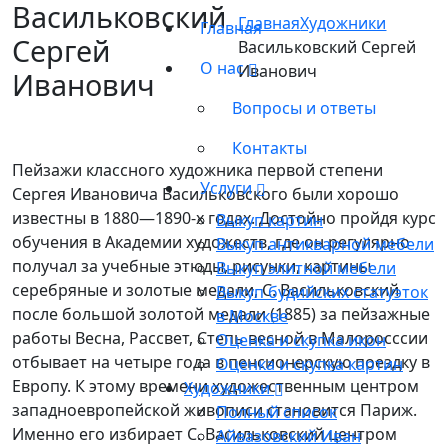
Васильковский
Главная
Художники
Главная
Сергей
Васильковский Сергей
О нас
Иванович
Иванович
Вопросы и ответы
Контакты
Пейзажи классного художника первой степени
Услуги
Сергея Ивановича Васильковского были хорошо
известны в 1880—1890-х годах. Достойно пройдя курс
Выкуп картин
обучения в Академии художеств, где он регулярно
Выкуп антикварной мебели
получал за учебные этюды, рисунки, картины
Выкуп элитной мебели
серебряные и золотые медали, С. Васильковский
Выкуп будийских статуэток
после большой золотой медали (1885) за пейзажные
в Москве
работы Весна, Рассвет, Степь весной в Малоросссии
Оценка и скупка икон
отбывает на четыре года в пенсионерскую поездку в
Оценка и скупка картин
Европу. К этому времени художественным центром
Художники
западноевропейской живописи становится Париж.
Полный список
Именно его избирает С. Васильковский центром
Айвазовский Иван